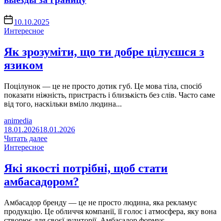
10.10.2025
Интересное
Як зрозуміти, що ти добре цілуєшся з
язиком
Поцілунок — це не просто дотик губ. Це мова тіла, спосіб
показати ніжність, пристрасть і близькість без слів. Часто саме
від того, наскільки вміло людина...
animedia
18.01.2026
18.01.2026
Читать далее
Интересное
Які якості потрібні, щоб стати
амбасадором?
Амбасадор бренду — це не просто людина, яка рекламує
продукцію. Це обличчя компанії, її голос і атмосфера, яку вона
створює для своєї аудиторії. Амбасадор формує...