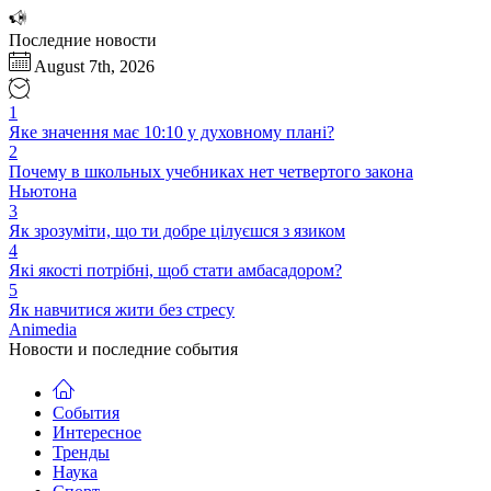
Перейти
к
Последние новости
содержимому
August 7th, 2026
1
Яке значення має 10:10 у духовному плані?
2
Почему в школьных учебниках нет четвертого закона
Ньютона
3
Як зрозуміти, що ти добре цілуєшся з язиком
4
Які якості потрібні, щоб стати амбасадором?
5
Як навчитися жити без стресу
Animedia
Новости и последние события
События
Интересное
Тренды
Наука