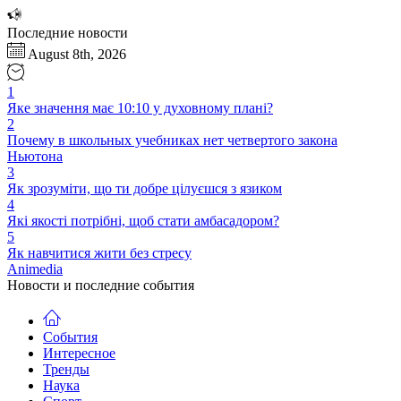
Перейти
к
Последние новости
содержимому
August 8th, 2026
1
Яке значення має 10:10 у духовному плані?
2
Почему в школьных учебниках нет четвертого закона
Ньютона
3
Як зрозуміти, що ти добре цілуєшся з язиком
4
Які якості потрібні, щоб стати амбасадором?
5
Як навчитися жити без стресу
Animedia
Новости и последние события
События
Интересное
Тренды
Наука