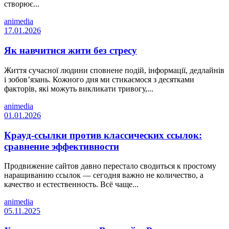
створює...
animedia
17.01.2026
Як навчитися жити без стресу
Життя сучасної людини сповнене подій, інформації, дедлайнів
і зобов’язань. Кожного дня ми стикаємося з десятками
факторів, які можуть викликати тривогу,...
animedia
01.01.2026
Крауд-ссылки против классических ссылок:
сравнение эффективности
Продвижение сайтов давно перестало сводиться к простому
наращиванию ссылок — сегодня важно не количество, а
качество и естественность. Всё чаще...
animedia
05.11.2025