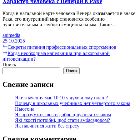
Характер человека с Венерой в Раке
Когда в натальной карте человека Венера оказывается в знаке
Рака, его внутренний мир становится особенно
чувствительным и глубоко эмоциональным. Такие...
animedia
25.10.2025
Навигация
Предыдущая
Секреты питания профессиональных спортсменов
запись:
Следующая
Когда необходима капельница при алкогольной
по
запись:
интоксикации?
записям
Поиск
Поиск
Свежие записи
Яке значення має 10:10 у духовному плані?
Почему в школьных учебниках нет четвертого закона
Ньютона
Як зрозуміти, що ти добре цілуєшся з язиком
Які якості потрібні, щоб стати амбасадором?
Як навчитися жити без стресу
Свежие комментарии