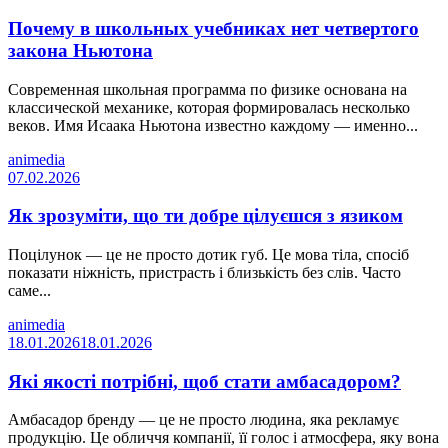
Почему в школьных учебниках нет четвертого
закона Ньютона
Современная школьная программа по физике основана на
классической механике, которая формировалась несколько
веков. Имя Исаака Ньютона известно каждому — именно...
animedia
07.02.2026
Як зрозуміти, що ти добре цілуєшся з язиком
Поцілунок — це не просто дотик губ. Це мова тіла, спосіб
показати ніжність, пристрасть і близькість без слів. Часто
саме...
animedia
18.01.2026
18.01.2026
Які якості потрібні, щоб стати амбасадором?
Амбасадор бренду — це не просто людина, яка рекламує
продукцію. Це обличчя компанії, її голос і атмосфера, яку вона