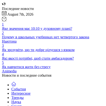
Перейти
к
Последние новости
содержимому
August 7th, 2026
1
Яке значення має 10:10 у духовному плані?
2
Почему в школьных учебниках нет четвертого закона
Ньютона
3
Як зрозуміти, що ти добре цілуєшся з язиком
4
Які якості потрібні, щоб стати амбасадором?
5
Як навчитися жити без стресу
Animedia
Новости и последние события
События
Интересное
Тренды
Наука