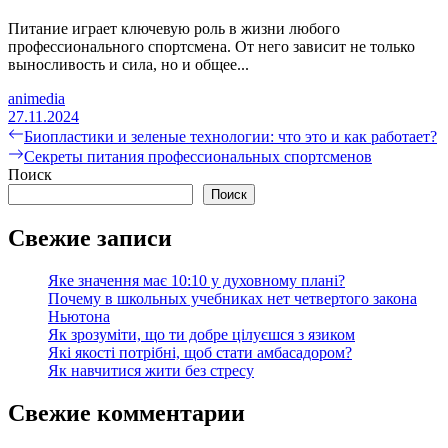
Питание играет ключевую роль в жизни любого
профессионального спортсмена. От него зависит не только
выносливость и сила, но и общее...
animedia
27.11.2024
Навигация
Предыдущая
Биопластики и зеленые технологии: что это и как работает?
запись:
Следующая
Секреты питания профессиональных спортсменов
по
запись:
Поиск
записям
Поиск
Свежие записи
Яке значення має 10:10 у духовному плані?
Почему в школьных учебниках нет четвертого закона
Ньютона
Як зрозуміти, що ти добре цілуєшся з язиком
Які якості потрібні, щоб стати амбасадором?
Як навчитися жити без стресу
Свежие комментарии