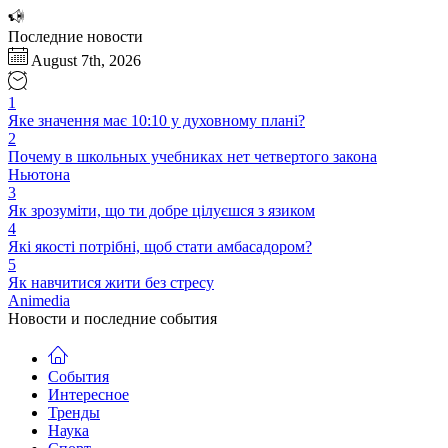
Перейти
к
Последние новости
содержимому
August 7th, 2026
1
Яке значення має 10:10 у духовному плані?
2
Почему в школьных учебниках нет четвертого закона
Ньютона
3
Як зрозуміти, що ти добре цілуєшся з язиком
4
Які якості потрібні, щоб стати амбасадором?
5
Як навчитися жити без стресу
Animedia
Новости и последние события
События
Интересное
Тренды
Наука