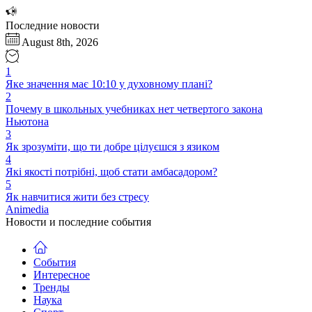
Перейти
к
Последние новости
содержимому
August 8th, 2026
1
Яке значення має 10:10 у духовному плані?
2
Почему в школьных учебниках нет четвертого закона
Ньютона
3
Як зрозуміти, що ти добре цілуєшся з язиком
4
Які якості потрібні, щоб стати амбасадором?
5
Як навчитися жити без стресу
Animedia
Новости и последние события
События
Интересное
Тренды
Наука