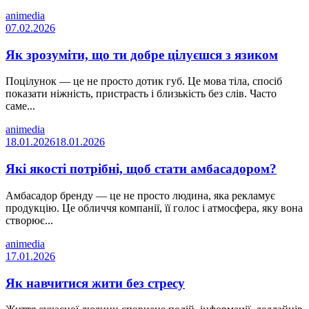
animedia
07.02.2026
Як зрозуміти, що ти добре цілуєшся з язиком
Поцілунок — це не просто дотик губ. Це мова тіла, спосіб
показати ніжність, пристрасть і близькість без слів. Часто
саме...
animedia
18.01.2026
18.01.2026
Які якості потрібні, щоб стати амбасадором?
Амбасадор бренду — це не просто людина, яка рекламує
продукцію. Це обличчя компанії, її голос і атмосфера, яку вона
створює...
animedia
17.01.2026
Як навчитися жити без стресу