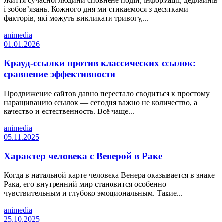
Життя сучасної людини сповнене подій, інформації, дедлайнів
і зобов’язань. Кожного дня ми стикаємося з десятками
факторів, які можуть викликати тривогу,...
animedia
01.01.2026
Крауд-ссылки против классических ссылок:
сравнение эффективности
Продвижение сайтов давно перестало сводиться к простому
наращиванию ссылок — сегодня важно не количество, а
качество и естественность. Всё чаще...
animedia
05.11.2025
Характер человека с Венерой в Раке
Когда в натальной карте человека Венера оказывается в знаке
Рака, его внутренний мир становится особенно
чувствительным и глубоко эмоциональным. Такие...
animedia
25.10.2025