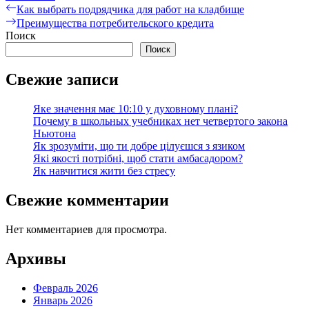
Навигация
Предыдущая
Как выбрать подрядчика для работ на кладбище
запись:
Следующая
Преимущества потребительского кредита
по
запись:
Поиск
записям
Поиск
Свежие записи
Яке значення має 10:10 у духовному плані?
Почему в школьных учебниках нет четвертого закона
Ньютона
Як зрозуміти, що ти добре цілуєшся з язиком
Які якості потрібні, щоб стати амбасадором?
Як навчитися жити без стресу
Свежие комментарии
Нет комментариев для просмотра.
Архивы
Февраль 2026
Январь 2026