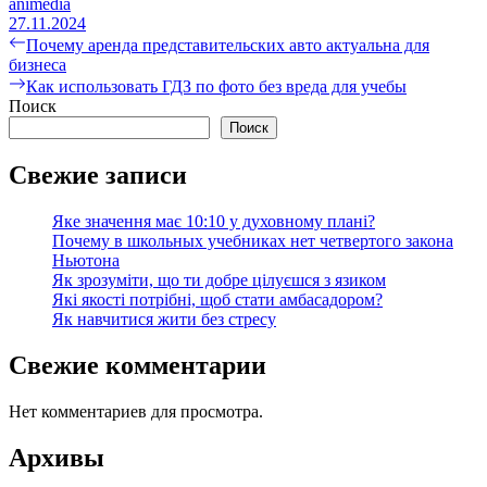
animedia
27.11.2024
Навигация
Предыдущая
Почему аренда представительских авто актуальна для
запись:
бизнеса
по
Следующая
Как использовать ГДЗ по фото без вреда для учебы
записям
запись:
Поиск
Поиск
Свежие записи
Яке значення має 10:10 у духовному плані?
Почему в школьных учебниках нет четвертого закона
Ньютона
Як зрозуміти, що ти добре цілуєшся з язиком
Які якості потрібні, щоб стати амбасадором?
Як навчитися жити без стресу
Свежие комментарии
Нет комментариев для просмотра.
Архивы